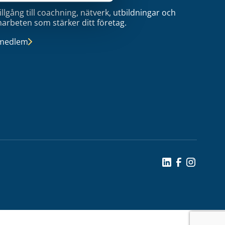
tillgång till coachning, nätverk, utbildningar och
arbeten som stärker ditt företag.
 medlem
Social Icon
Social Icon
Social Ic