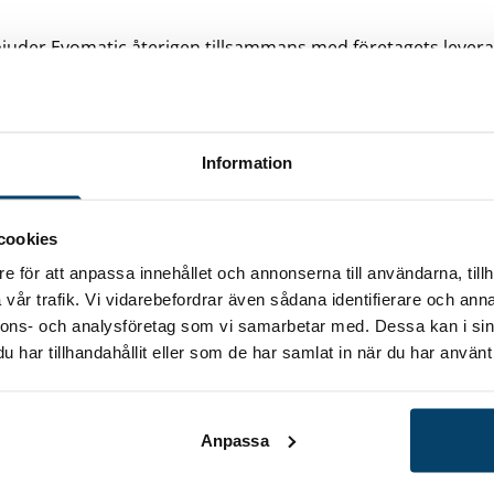
 bjuder Evomatic återigen tillsammans med företagets leverant
matics lokaler på Södra Stillerydsvägen 17A, Karlshamn. Un
automationslösningar med fokus på aktuella trender inom
det.
Information
tion om dagen och anmälan >>
cookies
e för att anpassa innehållet och annonserna till användarna, tillh
vår trafik. Vi vidarebefordrar även sådana identifierare och anna
nnons- och analysföretag som vi samarbetar med. Dessa kan i sin
Engagera dig
Om Techtank
Nyh
har tillhandahållit eller som de har samlat in när du har använt 
försörjning
Medlemskap
Om oss
Hål
ation
Nätverk
Ägare och styrelse
t
Eventkalender
Projektfinansiärer
E-
post
Projekt
Samarbetspartner
Anpassa
Stöd att söka
Aktuellt
Bli
Kontakt