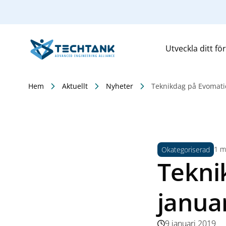
Utveckla ditt fö
Hem
Aktuellt
Nyheter
Teknikdag på Evomati
1 mi
Okategoriserad
Tekni
janua
9 januari 2019