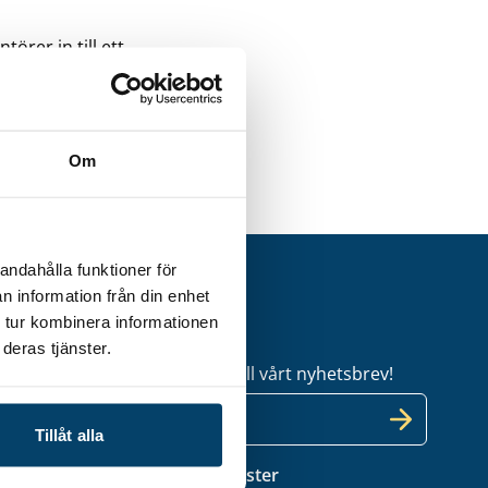
örer in till ett
der dagen visas
Om
andahålla funktioner för
n information från din enhet
 tur kombinera informationen
etsbrev
deras tjänster.
l dig uppdaterad – anmäl dig till vårt nyhetsbrev!
Tillåt alla
 medlem i Techtanks industrikluster