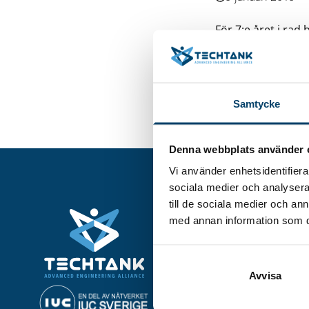
För 7:e året i rad
”öppet hus” i Evo
olika spännande 
automationsområ
Samtycke
Till mer informa
Denna webbplats använder 
Vi använder enhetsidentifierar
sociala medier och analysera 
till de sociala medier och a
Utveckla ditt företag
med annan information som du 
Kompetensutveckling & -
Teknikutveckling & Innov
Affärsutveckling & Tillväx
Grön omställning
Avvisa
AI och digitalisering
Utbildningar