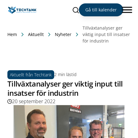
Sök
Gå till kalender
Tillväxtanalyser ger
Hem
Aktuellt
Nyheter
viktig input till insatser
för industrin
2 min lästid
Aktuellt från Techtank
Tillväxtanalyser ger viktig input till
insatser för industrin
20 september 2022