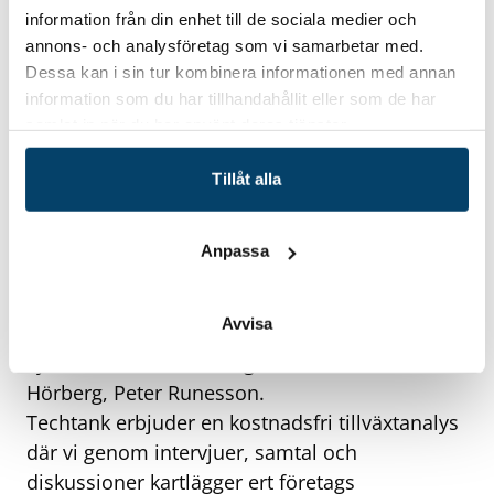
information från din enhet till de sociala medier och
annons- och analysföretag som vi samarbetar med.
Dessa kan i sin tur kombinera informationen med annan
information som du har tillhandahållit eller som de har
samlat in när du har använt deras tjänster.
Tillåt alla
I mitten av september gjorde medarbetare från
Anpassa
Techtank en TBN Tillväxtanalys på PDS Group i
Olofström, som bl a innefattar företagen PDS
Avvisa
Engineering och PDS Manufacturing. På bilden
syns från vänster till höger: Fredrik Arnell, Pär
Hörberg, Peter Runesson.
Techtank erbjuder en kostnadsfri tillväxtanalys
där vi genom intervjuer, samtal och
diskussioner kartlägger ert företags