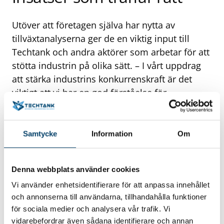
Utöver att företagen själva har nytta av
tillväxtanalyserna ger de en viktig input till
Techtank och andra aktörer som arbetar för att
stötta industrin på olika sätt. – I vårt uppdrag
att stärka industrins konkurrenskraft är det
viktigt att vi har en god förståelse för
industriföretagens utmaningar och behov.
Tillväxtanalyserna gör att vi kan skapa insatser
som är riktade just mot de behov som
Samtycke
Information
Om
framkommer. Det hjälper oss att träffa rätt.
Är du intresserad av att
Denna webbplats använder cookies
göra en tillväxtanalys?
Vi använder enhetsidentifierare för att anpassa innehållet
och annonserna till användarna, tillhandahålla funktioner
för sociala medier och analysera vår trafik. Vi
vidarebefordrar även sådana identifierare och annan