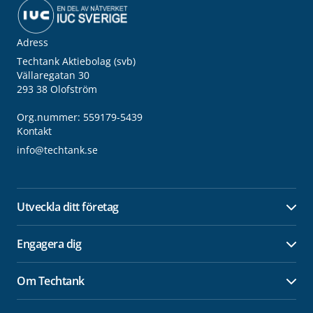
Adress
Techtank Aktiebolag (svb)
Vällaregatan 30
293 38 Olofström
Org.nummer: 559179-5439
Kontakt
info@techtank.se
Utveckla ditt företag
Öpp
Engagera dig
Öpp
Om Techtank
Öpp