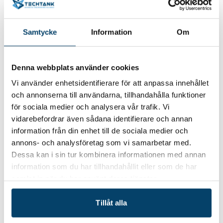
NetPort Science Park, Karlshamn. Workshop
leds av Anna Frankzen Starrin.
Samtycke
Information
Om
Kulturantropolog och trendanalytiker.
Workshop 3: Att driva digital
transformation
Denna webbplats använder cookies
Vi använder enhetsidentifierare för att anpassa innehållet
Välkommen till workshop innehållande
och annonserna till användarna, tillhandahålla funktioner
inspiration, exempel och vägledning för att
för sociala medier och analysera vår trafik. Vi
bättre kunna leda sina egna verksamheter mot
vidarebefordrar även sådana identifierare och annan
och genom ökad digitalisering. Tisdag 18/10,
information från din enhet till de sociala medier och
annons- och analysföretag som vi samarbetar med.
kl. 08.30-16.00 på Ronneby Brunn hotell.
Dessa kan i sin tur kombinera informationen med annan
Workshop leds av David Ståhlberg.
information som du har tillhandahållit eller som de har
Organisationskonsult, författare och prisad
samlat in när du har använt deras tjänster.
föreläsare.
Workshop 4: Hållbar affärsutveckling
Tillåt alla
börjar med design