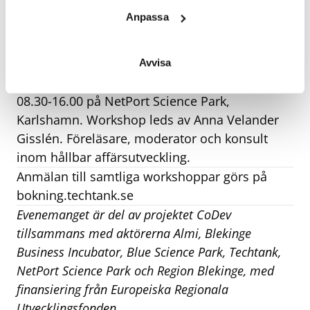
Anpassa
Få förståelse för hur organisationer behöver
vara formade för att vara konkurrenskraftiga på
lång sikt även i tider som präglas av snabb
Avvisa
förändring eller osäkerhet. Tisdag 22/11, kl.
08.30-16.00 på NetPort Science Park,
Karlshamn. Workshop leds av Anna Velander
Gisslén. Föreläsare, moderator och konsult
inom hållbar affärsutveckling.
Anmälan till samtliga workshoppar görs på
bokning.techtank.se
Evenemanget är del av projektet CoDev
tillsammans med aktörerna Almi, Blekinge
Business Incubator, Blue Science Park, Techtank,
NetPort Science Park och Region Blekinge, med
finansiering från Europeiska Regionala
Utvecklingsfonden.