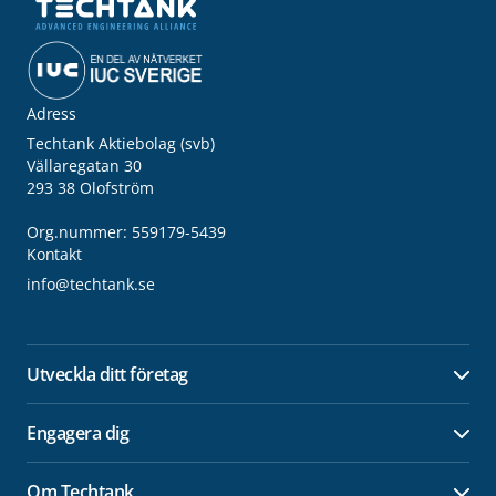
Adress
Techtank Aktiebolag (svb)
Vällaregatan 30
293 38 Olofström
Org.nummer: 559179-5439
Kontakt
info@techtank.se
Utveckla ditt företag
Öpp
Engagera dig
Öpp
Om Techtank