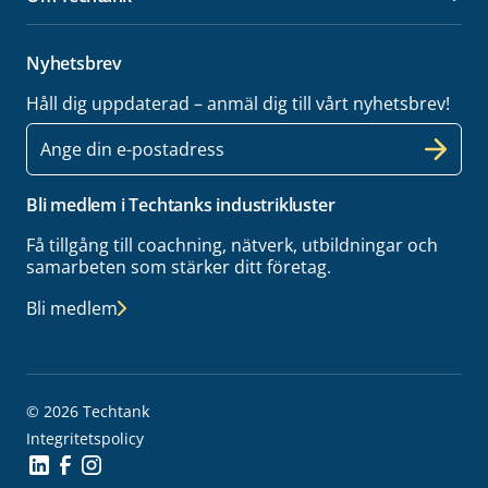
Öpp
Nyhetsbrev
Håll dig uppdaterad – anmäl dig till vårt nyhetsbrev!
E-
post
Bli medlem i Techtanks industrikluster
Få tillgång till coachning, nätverk, utbildningar och
samarbeten som stärker ditt företag.
Bli medlem
© 2026 Techtank
Integritetspolicy
Social Icon
Social Icon
Social Icon