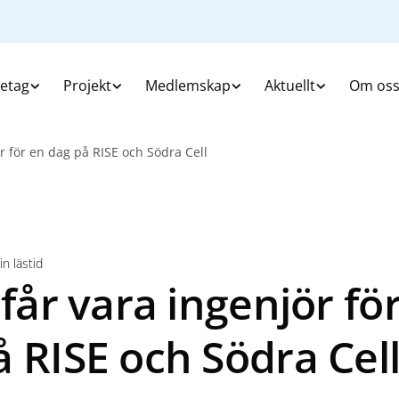
retag
Projekt
Medlemskap
Aktuellt
Om os
ör för en dag på RISE och Södra Cell
n lästid
 får vara ingenjör fö
 RISE och Södra Cel