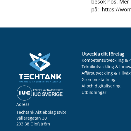
besök hos. Mer 
på:
https://wom
Utveckla ditt företag
Kompetensutveckling & -
Teknikutveckling & Innov
Affärsutveckling & Tillväx
Grön omställning
AI och digitalisering
Utbildningar
Adress
Techtank Aktiebolag (svb)
Vällaregatan 30
293 38 Olofström