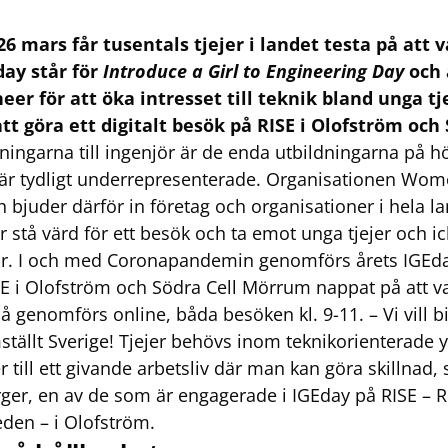
6 mars får tusentals tjejer i landet testa på att 
day står för
Introduce a Girl to Engineering Day
och ä
r för att öka intresset till teknik bland unga tje
tt göra ett digitalt besök på RISE i Olofström och 
ningarna till ingenjör är de enda utbildningarna på h
t är tydligt underrepresenterade. Organisationen Wome
 bjuder därför in företag och organisationer i hela lan
r stå värd för ett besök och ta emot unga tjejer och ic
år. I och med Coronapandemin genomförs årets IGEday 
E i Olofström och Södra Cell Mörrum nappat på att va
å genomförs online, båda besöken kl. 9-11. – Vi vill bid
ställt Sverige! Tjejer behövs inom teknikorienterade y
 till ett givande arbetsliv där man kan göra skillnad,
ger, en av de som är engagerade i IGEday på RISE – 
eden – i Olofström.