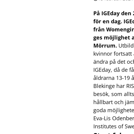
På IGEday den 2
för en dag. IGE
från Womenginee
ges möjlighet a
Mörrum.
Utbild
kvinnor fortsat
ändra på det och
IGEday, då de få
åldrarna 13-19 
Blekinge har RIS
besök, som allts
hållbart och jäm
goda möjligheter
Eva-Lis Odenber
Institutes of Sw