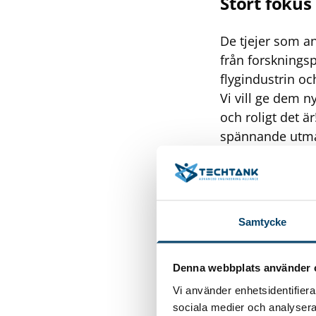
Stort fokus
De tjejer som a
från forskningsp
flygindustrin o
Vi vill ge dem n
och roligt det ä
spännande utman
klimatmålen, sä
Cell Mörrum fin
sig mer om hur m
pappersmassa o
Samtycke
förbrukade kläde
kläder. – Det bli
kunna ställa fråg
Denna webbplats använder 
Malin Spångberg
Vi använder enhetsidentifierar
Insatser fö
sociala medier och analysera 