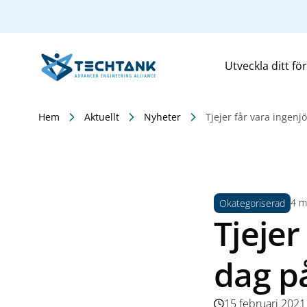
Utveckla ditt fö
Hem
Aktuellt
Nyheter
Tjejer får vara ingenj
4 mi
Okategoriserad
Tjejer
dag på
15 februari 2021