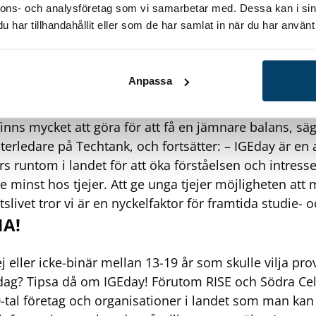
nnons- och analysföretag som vi samarbetar med. Dessa kan i sin
har tillhandahållit eller som de har samlat in när du har använt 
ödra Cell är med i industriklustret Techtank, där man
företagen engagerar sig i den här typen av aktiviteter. 
i Techtank finns i hela Blekinge med omnejd och ha
Anpassa
llda. De är viktiga arbetsgivare i vår region. I våra år
på dessa företag kan vi konstatera att knappt 20 % av 
finns mycket att göra för att få en jämnare balans, säg
terledare på Techtank, och fortsätter: – IGEday är en
s runtom i landet för att öka förståelsen och intresse
e minst hos tjejer. Att ge unga tjejer möjligheten att 
etslivet tror vi är en nyckelfaktor för framtida studie-
NA!
j eller icke-binär mellan 13-19 år som skulle vilja pro
 dag? Tipsa då om IGEday! Förutom RISE och Södra Cel
50-tal företag och organisationer i landet som man kan 