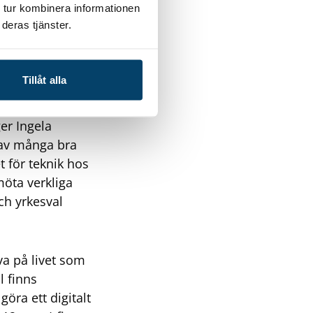
 tur kombinera informationen
deras tjänster.
 ser mycket
– Våra
r tillsammans
Tillåt alla
liga mätningar av
de anställda är
er Ingela
 av många bra
t för teknik hos
möta verkliga
 och yrkesval
va på livet som
l finns
göra ett digitalt