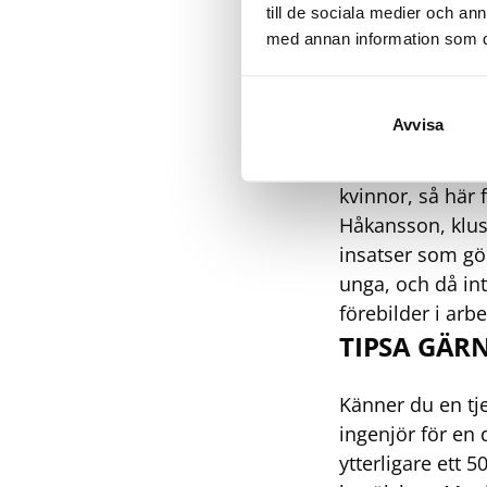
till de sociala medier och a
med annan information som du 
Både RISE och S
positivt på att 
medlemsföretag 
Avvisa
över 7 000 anstä
antal anställda 
kvinnor, så här 
Håkansson, klus
insatser som gör
unga, och då int
förebilder i arb
TIPSA GÄR
Känner du en tje
ingenjör för en
ytterligare ett 