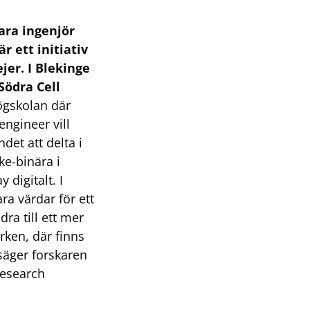
vara ingenjör
r ett initiativ
jer. I Blekinge
Södra Cell
ögskolan där
ngineer vill
det att delta i
ke-binära i
digitalt. I
ra värdar för ett
ra till ett mer
rken, där finns
 säger forskaren
Research