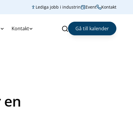
Lediga jobb i industrin
Event
Kontakt
s
Kontakt
Gå till kalender
Sök
r en
l