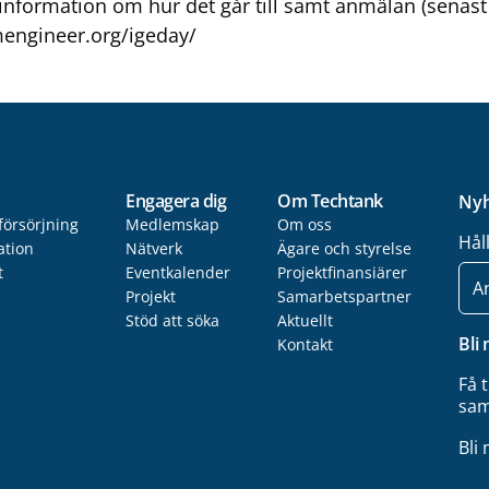
information om hur det går till samt anmälan (senast
engineer.org/igeday/
Engagera dig
Om Techtank
Nyh
försörjning
Medlemskap
Om oss
Hål
ation
Nätverk
Ägare och styrelse
t
Eventkalender
Projektfinansiärer
E-
post
Projekt
Samarbetspartner
Stöd att söka
Aktuellt
Bli
Kontakt
Få 
sam
Bli