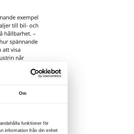
pännande exempel
er till bil- och
 hållbarhet. –
h hur spännande
 att visa
ustrin når
. Även på Södra
na att få lära
r, som
ervinna
Om
l nya tyger och
rbetare och
os oss, säger
andahålla funktioner för
övs
n information från din enhet