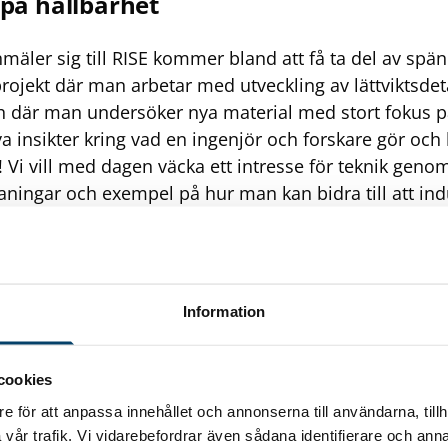
 på hållbarhet
nmäler sig till RISE kommer bland att få ta del av s
rojekt där man arbetar med utveckling av lättviktsdetalj
ch där man undersöker nya material med stort fokus på
ya insikter kring vad en ingenjör och forskare gör oc
r! Vi vill med dagen väcka ett intresse för teknik genom
ingar och exempel på hur man kan bidra till att ind
ger Eva-Lis Odenberger, forskare på RISE i Olofström
ns hållbarhet med som en röd tråd. Här kommer tjejer
an tar vara på skogen, från frö till färdiga produkte
ch fjärrvärme. Men även exempelvis hur man kan åt
Information
r och tillverka textilmassa som hos kunden kan bli til
r också ett bra tillfälle att få träffa flera av våra meda
or till dem för att få en bild av hur det är att jobba h
cookies
, HR-partner på Södra Cell Mörrum.
e för att anpassa innehållet och annonserna till användarna, tillh
r att öka teknikintresset hos unga beh
vår trafik. Vi vidarebefordrar även sådana identifierare och anna