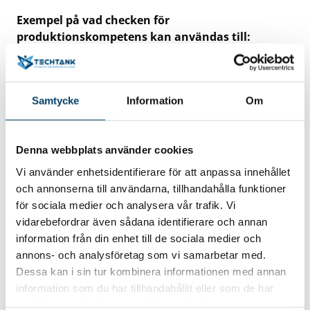
Exempel på vad checken för
produktionskompetens kan användas till:
Långsiktig insats med inslag av utbildning som
leder till höjd kompetens inom moderna
metoder för verksamhetsstyrning. Tillämpning
Samtycke
Information
Om
av kunskapen i den egna verksamheten ska ingå.
Det är önskvärt att utbildningen åtminstone
delvis är på högskolenivå. Exempel är kurser i
Denna webbplats använder cookies
Lean Produktion eller Lean Ledarskap.
Vi använder enhetsidentifierare för att anpassa innehållet
och annonserna till användarna, tillhandahålla funktioner
Deltagande i Produktionslyftets Utvecklings-
för sociala medier och analysera vår trafik. Vi
eller Fortsättningsprogram.
vidarebefordrar även sådana identifierare och annan
Stöd lämnas inte för investeringar, köp av material eller
information från din enhet till de sociala medier och
mjukvara, kostnader för produktutveckling eller löpande
annons- och analysföretag som vi samarbetar med.
affärsutveckling, marknadsföring eller resor. Stöd lämnas
Dessa kan i sin tur kombinera informationen med annan
inte heller för kompetensutveckling eller utbildning som
information som du har tillhandahållit eller som de har
inte avser kompletterande utbildning för
samlat in när du har använt deras tjänster.