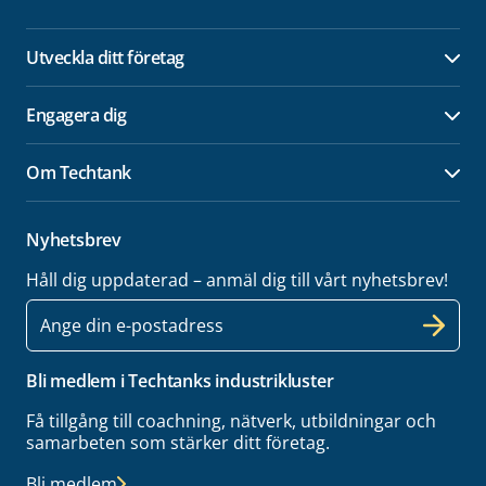
Utveckla ditt företag
Öpp
Engagera dig
Öpp
Om Techtank
Öpp
Nyhetsbrev
Håll dig uppdaterad – anmäl dig till vårt nyhetsbrev!
E-
post
Bli medlem i Techtanks industrikluster
Få tillgång till coachning, nätverk, utbildningar och
samarbeten som stärker ditt företag.
Bli medlem