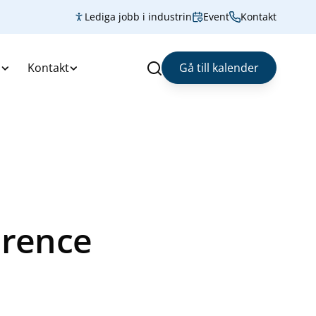
Lediga jobb i industrin
Event
Kontakt
s
Kontakt
Gå till kalender
Sök
erence