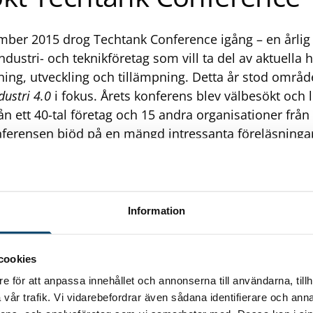
ber 2015 drog Techtank Conference igång – en årlig
ndustri- och teknikföretag som vill ta del av aktuella
kning, utveckling och tillämpning. Detta år stod områ
du
stri 4.0
i fokus. Årets konferens blev välbesökt och 
ån ett 40-tal företag och 15 andra organisationer från 
onferensen bjöd på en mängd intressanta föreläsningar
som forskare från Sverige, Nederländerna och Schweiz
Cars, Swerea, VA Automotive, AutoForm, Blekinge Tek
ekniska Högskola, Blue Institute, Teknikföretagen, Li
 Verktyg samt PLM Group Sweden. Kopplat till områ
Information
 även möjlighet till studiebesök på två av Techtanks
 Volvo och Safeman, vilka blev mycket uppskattade.
cookies
a på att nätverka med andra företag och organisati
e för att anpassa innehållet och annonserna till användarna, tillh
iddagen den 26 november. Konferensen arrangerade
vår trafik. Vi vidarebefordrar även sådana identifierare och anna
 på Volvos Övre fabrik.
På konferenssidan finns nu a