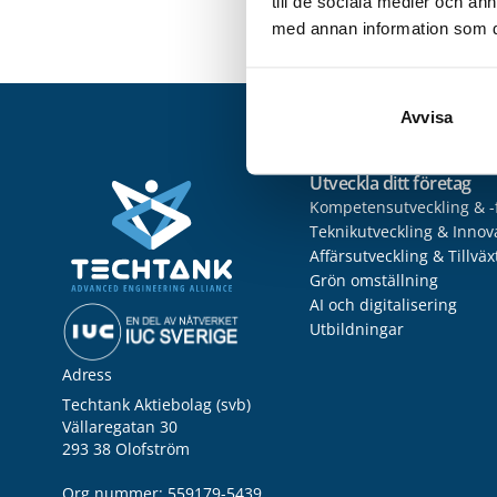
till de sociala medier och a
presentationer 
med annan information som du 
Avvisa
Utveckla ditt företag
Kompetensutveckling & -
Teknikutveckling & Innov
Affärsutveckling & Tillväx
Grön omställning
AI och digitalisering
Utbildningar
Adress
Techtank Aktiebolag (svb)
Vällaregatan 30
293 38 Olofström
Org.nummer: 559179-5439