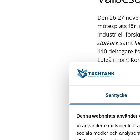
Den 26-27 novem
mötesplats för i
industriell fors
starkare
samt
In
110 deltagare fr
Luleå i norr! K
företagsledare 
kom från Volvo 
Novelis, Lunds T
Verktyg/Swepart
Samtycke
starkare
gavs det
medlemsföretag,
Denna webbplats använder 
kunde även pass
Vi använder enhetsidentifierar
med konferensm
sociala medier och analysera 
och genomfördes