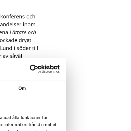
 konferens och
 händelser inom
dena
Lättare och
lockade drygt
Lund i söder till
 av såväl
. Våra talare
niska Högskola,
dhs
det
Lättare och
Om
 Deltagarna
oner i samband
andahålla funktioner för
s av Techtank
n information från din enhet
lla