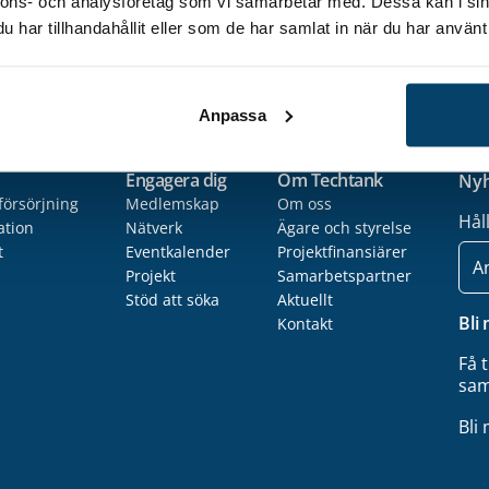
nnons- och analysföretag som vi samarbetar med. Dessa kan i sin
från konferensen att ladda ned >>
har tillhandahållit eller som de har samlat in när du har använt 
Anpassa
Engagera dig
Om Techtank
Nyh
försörjning
Medlemskap
Om oss
Hål
ation
Nätverk
Ägare och styrelse
t
Eventkalender
Projektfinansiärer
E-
post
Projekt
Samarbetspartner
Stöd att söka
Aktuellt
Bli
Kontakt
Få 
sam
Bli