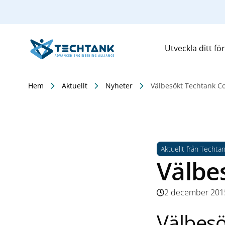
Utveckla ditt fö
Hem
Aktuellt
Nyheter
Välbesökt Techtank C
Aktuellt från Techta
Välbe
2 december 201
Välbes