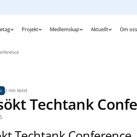
retag
Projekt
Medlemskap
Aktuellt
Om os
onference
2 min lästid
nk
sökt Techtank Conf
5
ökt Techtank Conference