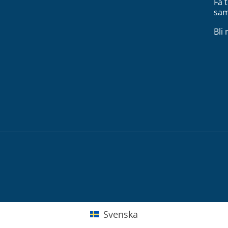
Få 
sam
Bli
Svenska