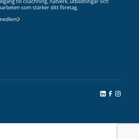
tillgång till coachning, nätverk, utbildningar och
arbeten som stärker ditt företag.
 medlem
Social Icon
Social Icon
Social Ic