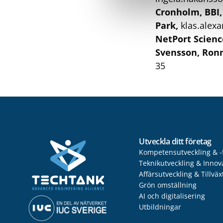
Cronholm, BBI
Park,
klas.alex
NetPort Scienc
Svensson, Ron
35
Utveckla ditt företag
Kompetensutveckling & -
Teknikutveckling & Innov
Affärsutveckling & Tillväx
Grön omställning
AI och digitalisering
Utbildningar