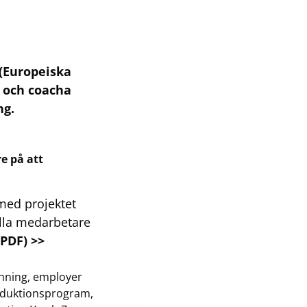
 (Europeiska
a och coacha
ng.
e på att
 med projektet
ålla medarbetare
PDF) >>
hning, employer
oduktionsprogram,