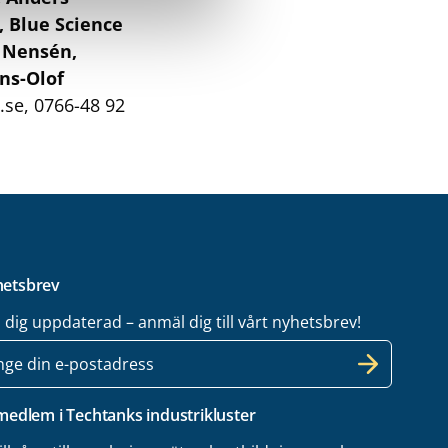
, Blue Science
 Nensén,
ns-Olof
.se,
0766-48 92
etsbrev
l dig uppdaterad – anmäl dig till vårt nyhetsbrev!
 medlem i Techtanks industrikluster