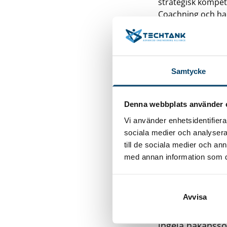
strategisk kompet
Coachning och ha
Seminarier och w
I detta projekt
avsätta tid för 
Samtycke
samverkansproje
Blekinge Business
Blue Science Park
Denna webbplats använder 
NetPort Science P
Vi använder enhetsidentifierar
Ronneby Business
sociala medier och analysera 
Techtank Advanced
till de sociala medier och a
Vad är ESF
Euro
med annan information som du 
sysselsättninge
sedan går till l
näringslivet oc
Avvisa
och vara en de
ingela.hakanss