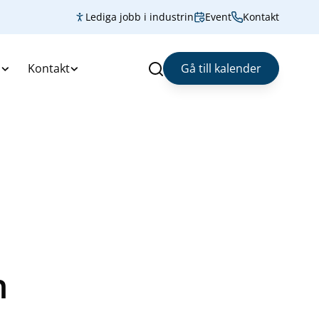
Lediga jobb i industrin
Event
Kontakt
s
Kontakt
Gå till kalender
Sök
n