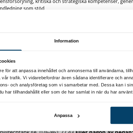
ensförsörjning, kritiska och strategiska kompetenser, gene
ndledning som stöd
orkshops
 krävs ingen medfinansiering. Däremot kommer du/dit
utbildning, coachning etc.
Regional samverkan
Projek
Information
kt mellan följande aktörer i regionen:
 Incubator
cookies
ark
e för att anpassa innehållet och annonserna till användarna, tillh
 Center
vår trafik. Vi vidarebefordrar även sådana identifierare och anna
 Engineering Alliance
nnons- och analysföretag som vi samarbetar med. Dessa kan i sin
peiska socialfonden (ESF) är EU:s främsta verktyg för 
har tillhandahållit eller som de har samlat in när du har använt 
n i Europa. I fonden lägger EU och medlemsländerna 
okala, regionala och nationella projekt som skapar jobb
h stärker kompetensen hos individer.
Vill du veta me
Anpassa
l av det? Välkommen att kontakta:
Ingela Håkans
on@techtank.se,
076-861 27 43
Eller någon av nedan