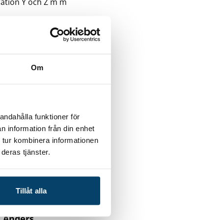
ration Y och Z m m
t företag behöva
tet är ett
Om
andahålla funktioner för
n information från din enhet
 tur kombinera informationen
att främja
deras tjänster.
in pengar, som
, hjälper
r om projektet
Tillåt alla
son, Techtank,
:
Anders