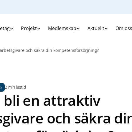
retag
Projekt
Medlemskap
Aktuellt
Om os
iv arbetsgivare och säkra din kompetensförsörjning?
2 min lästid
nk
u bli en attraktiv
sgivare och säkra di