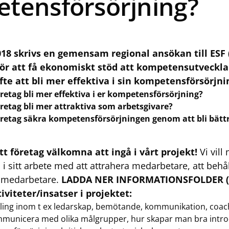
tensförsörjning?
18 skrivs en gemensam regional ansökan till ESF
för att få ekonomiskt stöd att kompetensutveckl
te att bli mer effektiva i sin kompetensförsörjni
företag bli mer effektiva i er kompetensförsörjning?
företag bli mer attraktiva som arbetsgivare?
företag säkra kompetensförsörjningen genom att bli bättr
tt företag välkomna att ingå i vårt projekt!
Vi vill
 i sitt arbete med att attrahera medarbetare, att beh
a medarbetare.
LADDA NER INFORMATIONSFOLDER (
viteter/insatser i projektet:
ing inom t ex ledarskap, bemötande, kommunikation, coac
mmunicera med olika målgrupper, hur skapar man bra intr