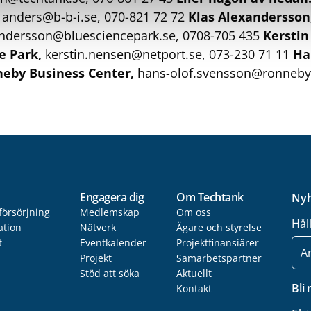
,
anders@b-b-i.se,
070-821 72 72
Klas Alexandersson
andersson@bluesciencepark.se,
0708-705 435
Kerstin
e Park,
kerstin.nensen@netport.se,
073-230 71 11
Ha
neby Business Center,
hans-olof.svensson@ronneby
Engagera dig
Om Techtank
Nyh
försörjning
Medlemskap
Om oss
Hål
ation
Nätverk
Ägare och styrelse
t
Eventkalender
Projektfinansiärer
E-
post
Projekt
Samarbetspartner
Stöd att söka
Aktuellt
Bli
Kontakt