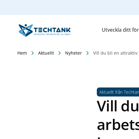
Utveckla ditt fö
Hem
Aktuellt
Nyheter
Vill du bli en attrakt
Aktuellt från Techta
Vill d
arbet