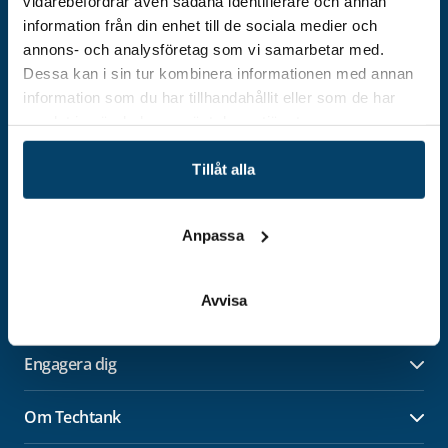
vidarebefordrar även sådana identifierare och annan
information från din enhet till de sociala medier och
annons- och analysföretag som vi samarbetar med.
Dessa kan i sin tur kombinera informationen med annan
Adress
information som du har tillhandahållit eller som de har
Techtank Aktiebolag (svb)
samlat in när du har använt deras tjänster.
Vällaregatan 30
293 38 Olofström
Tillåt alla
Org.nummer: 559179-5439
Kontakt
info@techtank.se
Anpassa
Avvisa
Utveckla ditt företag
Öpp
Engagera dig
Öpp
Om Techtank
Öpp